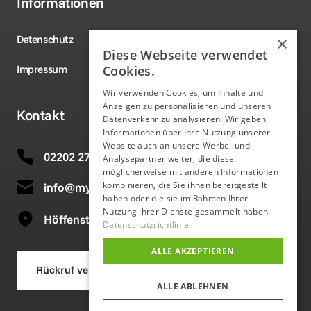
Informationen
Datenschutz
×
Diese Webseite verwendet
Impressum
Cookies.
Wir verwenden Cookies, um Inhalte und
Anzeigen zu personalisieren und unseren
Kontakt
Datenverkehr zu analysieren. Wir geben
Informationen über Ihre Nutzung unserer
Website auch an unsere Werbe- und
02202 2726546
Analysepartner weiter, die diese
möglicherweise mit anderen Informationen
kombinieren, die Sie ihnen bereitgestellt
info@my-schornie.de
haben oder die sie im Rahmen Ihrer
Nutzung ihrer Dienste gesammelt haben.
Höffenstr. 22 51469 Bergisch Gladbach
Datenschutzrichtlinie
ALLE AKZEPTIEREN
Rückruf vereinbaren
ALLE ABLEHNEN