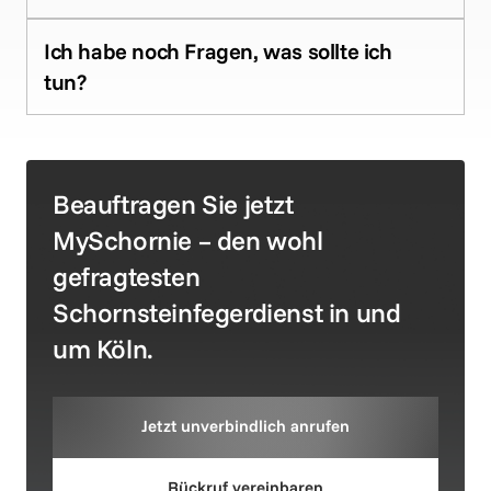
Ja – wir prüfen, warten und installieren Rauch- und 
Ich habe noch Fragen, was sollte ich 
CO-Melder und sind zusätzlich zertifizierte 
Energieberater. Außerdem überprüfen wir 
Schreiben Sie uns bitte bei Fragen eine Nachricht 
oder buchen Sie sich direkt ein kostenfreies 
Gespräch mit unseren Experten über den Button 
Beauftragen Sie jetzt 
MySchornie – den wohl 
gefragtesten 
Schornsteinfegerdienst in und 
Jetzt unverbindlich anrufen
Rückruf vereinbaren