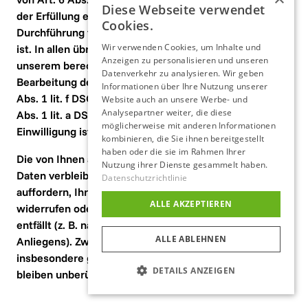
Diese Webseite verwendet
der Erfüllung eines Vertrags zusammenhängt oder zur 
Cookies.
Durchführung vorvertraglicher Maßnahmen erforderlich 
Wir verwenden Cookies, um Inhalte und
ist. In allen übrigen Fällen beruht die Verarbeitung auf 
Anzeigen zu personalisieren und unseren
unserem berechtigten Interesse an der effektiven 
Datenverkehr zu analysieren. Wir geben
Bearbeitung der an uns gerichteten Anfragen (Art. 6 
Informationen über Ihre Nutzung unserer
Abs. 1 lit. f DSGVO) oder auf Ihrer Einwilligung (Art. 6 
Website auch an unsere Werbe- und
Analysepartner weiter, die diese
Abs. 1 lit. a DSGVO) sofern diese abgefragt wurde; die 
möglicherweise mit anderen Informationen
Einwilligung ist jederzeit widerrufbar.
kombinieren, die Sie ihnen bereitgestellt
haben oder die sie im Rahmen Ihrer
Die von Ihnen an uns per Kontaktanfragen übersandten 
Nutzung ihrer Dienste gesammelt haben.
Daten verbleiben bei uns, bis Sie uns zur Löschung 
Datenschutzrichtlinie
auffordern, Ihre Einwilligung zur Speicherung 
ALLE AKZEPTIEREN
widerrufen oder der Zweck für die Datenspeicherung 
entfällt (z. B. nach abgeschlossener Bearbeitung Ihres 
ALLE ABLEHNEN
Anliegens). Zwingende gesetzliche Bestimmungen – 
insbesondere gesetzliche Aufbewahrungsfristen – 
DETAILS ANZEIGEN
bleiben unberührt.
UNBEDINGT ERFORDERLICH